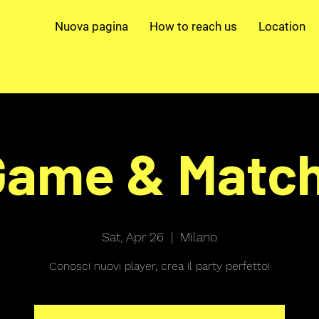
Nuova pagina
How to reach us
Location
Game & Match
Sat, Apr 26
  |  
Milano
Conosci nuovi player, crea il party perfetto!