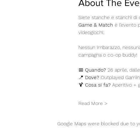
About The Eve
Siete stanche e stanchi di 
Game & Match
 è l’evento 
videogiochi. 
Nessun imbarazzo, nessuna pr
campagna o co-op buddy!
📅 
Quando?
 26 aprile, dall
📍 
Dove?
 Outplayed Gamin
🍹 
Cosa si fa?
 Aperitivo + 
Read More >
Google Maps were blocked due to you