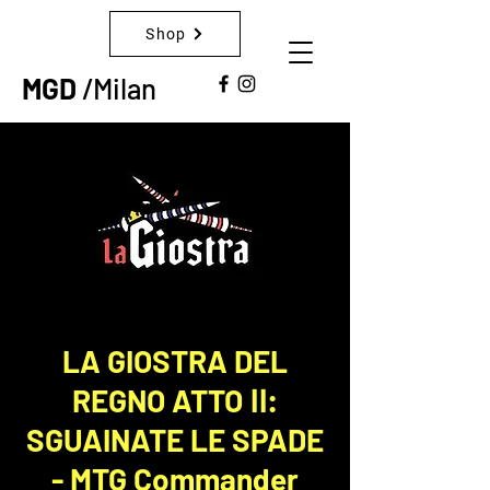
Shop
MGD
/Milan
LA GIOSTRA DEL
REGNO ATTO ⅠⅠ:
SGUAINATE LE SPADE
- MTG Commander