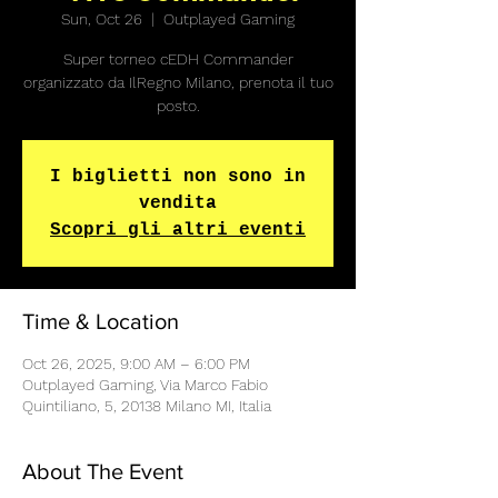
Sun, Oct 26
  |  
Outplayed Gaming
Super torneo cEDH Commander
organizzato da IlRegno Milano, prenota il tuo
posto.
I biglietti non sono in
vendita
Scopri gli altri eventi
Time & Location
Oct 26, 2025, 9:00 AM – 6:00 PM
Outplayed Gaming, Via Marco Fabio
Quintiliano, 5, 20138 Milano MI, Italia
About The Event