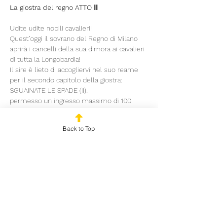
La giostra del regno ATTO ⅠⅠ
Udite udite nobili cavalieri!
Quest’oggi il sovrano del Regno di Milano 
aprirà i cancelli della sua dimora ai cavalieri 
di tutta la Longobardia!
Il sire è lieto di accogliervi nel suo reame 
per il secondo capitolo della giostra: 
SGUAINATE LE SPADE (II).
permesso un ingresso massimo di 100 
cavalieri.
IL XXVI giorno di OTTOBRE i più impavidi 
Back to Top
campioni si sfideranno nella seconda di sei 
sfide che dureranno fino alla fine del gelido 
inverno.
Read More >