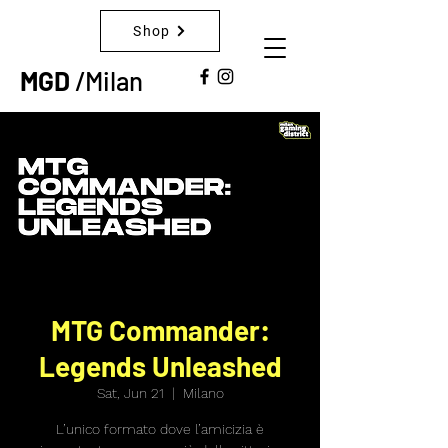
Shop
MGD
/Milan
MTG Commander:
Legends Unleashed
Sat, Jun 21
  |  
Milano
L’unico formato dove l’amicizia è