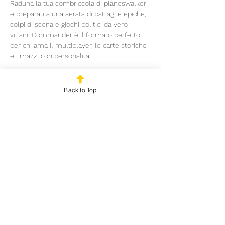
Raduna la tua combriccola di planeswalker 
e preparati a una serata di battaglie epiche, 
colpi di scena e giochi politici da vero 
villain. Commander è il formato perfetto 
per chi ama il multiplayer, le carte storiche 
e i mazzi con personalità.
📅 Quando? 21 giugno
📍 Dove? Outplayed Gaming House – 
Back to Top
Milano
💸 Ingresso: 10€
Read More >
Share This Event