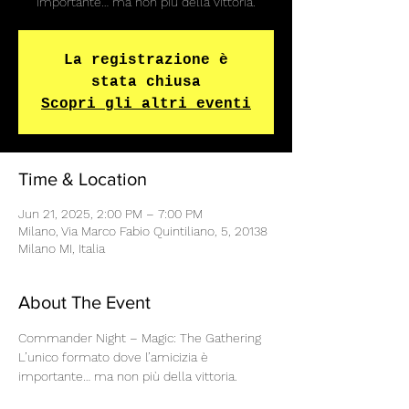
importante… ma non più della vittoria.
La registrazione è
stata chiusa
Scopri gli altri eventi
Time & Location
Jun 21, 2025, 2:00 PM – 7:00 PM
Milano, Via Marco Fabio Quintiliano, 5, 20138
Milano MI, Italia
About The Event
Commander Night – Magic: The Gathering
L’unico formato dove l’amicizia è 
importante… ma non più della vittoria.