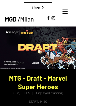
Shop
MGD
/Milan
MTG - Draft - Marvel
Super Heroes
Sun, Jul 05
  |  
Outplayed Gaming
START: 14.30