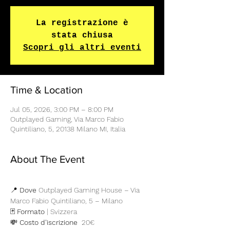
La registrazione è
stata chiusa
Scopri gli altri eventi
Time & Location
Jul 05, 2026, 3:00 PM – 8:00 PM
Outplayed Gaming, Via Marco Fabio
Quintiliano, 5, 20138 Milano MI, Italia
About The Event
📍 
Dove
 Outplayed Gaming House – Via 
Marco Fabio Quintiliano, 5 – Milano
🃏 
Formato
 | Svizzera
💸 
Costo d'iscrizione 
 20€