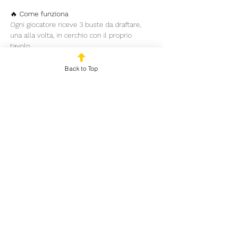
🔥 
Come funziona
Ogni giocatore riceve 3 buste da draftare, 
una alla volta, in cerchio con il proprio 
tavolo
Con quello che si è riusciti a mettere 
insieme si costruisce un mazzo da 40 carte 
Back to Top
che sarà il deck con cui si giocherà
Read More >
Share This Event
© 2024 by Outplayed
Gaming SRL. VAT number