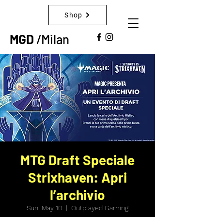
Shop
MGD
/Milan
MTG Draft Speciale
Strixhaven: Apri
l’archivio
Sun, May 10
  |  
Outplayed Gaming