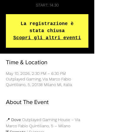
START: 14.30
La registrazione è
stata chiusa
Scopri gli altri eventi
Time & Location
May 10, 2026, 2:30 PM – 6:30 PM
Outplayed Gaming, Via Marco Fabio
Quintiliano, 5, 20138 Milano MI, Italia
About The Event
📍 
Dove
 Outplayed Gaming House – Via 
Marco Fabio Quintiliano, 5 – Milano