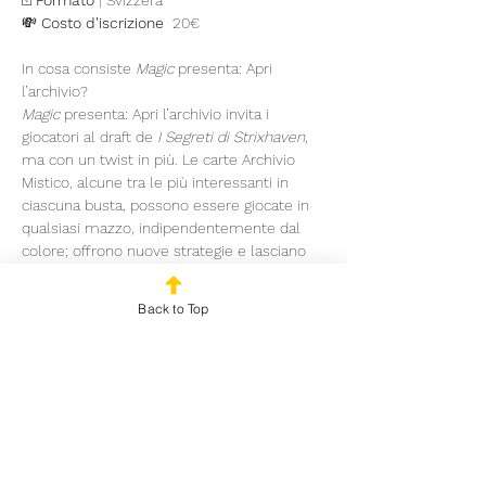
🃏 
Formato
 | Svizzera
💸 
Costo d'iscrizione 
 20€
In cosa consiste 
Magic
 presenta: Apri 
l’archivio?
Magic
 presenta: Apri l’archivio invita i 
giocatori al draft de 
I Segreti di Strixhaven
, 
ma con un twist in più. Le carte Archivio 
Mistico, alcune tra le più interessanti in 
ciascuna busta, possono essere giocate in 
qualsiasi mazzo, indipendentemente dal 
colore; offrono nuove strategie e lasciano 
tutto il divertimento del draft ai giocatori.
Back to Top
Ricompensa digitale aggiunta 
per 
Magic 
presenta: Apri 
l’archivio
Read More >