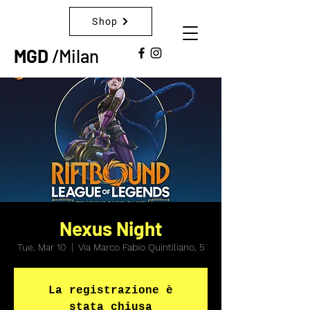
Shop
MGD
/Milan
Nexus Night
Tue, Mar 10
  |  
Via Marco Fabio Quintiliano, 5
La registrazione è
stata chiusa