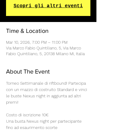
Scopri gli altri eventi
Time & Location
Mar 10, 2026, 7:00 PM – 11:00 PM
Via Marco Fabio Quintiliano, 5, Via Marco
Fabio Quintiliano, 5, 20138 Milano MI, Italia
About The Event
Torneo Settimanale di riftbound! Partecipa 
con un mazzo di costruito Standard e vinci 
le buste Nexus night in aggiunta ad altri 
premi!
Costo di iscrizione 10€
Una busta Nexus night per partecipante 
fino ad esaurimento scorte