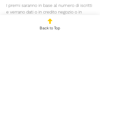
I premi saranno in base al numero di iscritti 
e verrano dati o in credito negozio o in 
buste di Riftbound (del set più recente) in 
base alla disponibilità. Garantiti 80€ di 
Back to Top
montepremi con almeno 8 iscritti
Share This Event
© 2024 by Outplayed
Gaming SRL. VAT number
03922150986
Via Marco
Fabio Quintiliano 5
Milan (MI) 20138