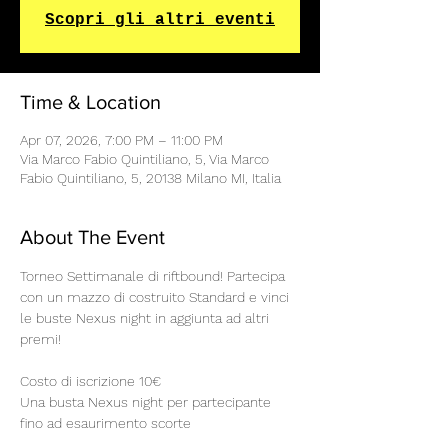
Scopri gli altri eventi
Time & Location
Apr 07, 2026, 7:00 PM – 11:00 PM
Via Marco Fabio Quintiliano, 5, Via Marco
Fabio Quintiliano, 5, 20138 Milano MI, Italia
About The Event
Torneo Settimanale di riftbound! Partecipa 
con un mazzo di costruito Standard e vinci 
le buste Nexus night in aggiunta ad altri 
premi!
Costo di iscrizione 10€
Una busta Nexus night per partecipante 
fino ad esaurimento scorte