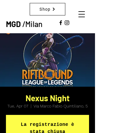
Shop
MGD
/Milan
Nexus Night
Tue, Apr 07
  |  
Via Marco Fabio Quintiliano, 5
La registrazione è
stata chiusa