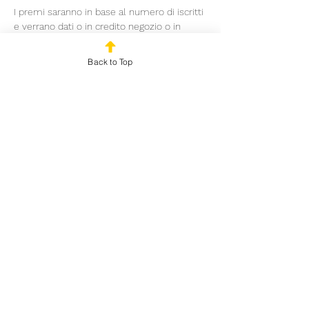
I premi saranno in base al numero di iscritti 
e verrano dati o in credito negozio o in 
buste di Riftbound (del set più recente) in 
base alla disponibilità. Garantiti 80€ di 
Back to Top
montepremi con almeno 8 iscritti
Share This Event
© 2024 by Outplayed
Gaming SRL. VAT number
03922150986
Via Marco
Fabio Quintiliano 5
Milan (MI) 20138