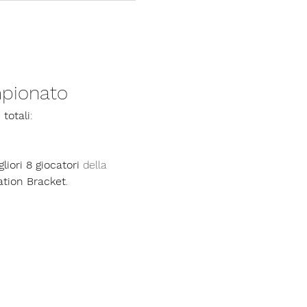
pionato
 totali
:
liori 8 giocatori
 della 
ation Bracket
.