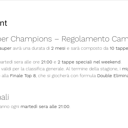
nt
per Champions – Regolamento Cam
auper
 avrà una durata di 
2 mesi
 e sarà composto da 
10 tappe
artedì sera alle ore 
21:00
 e 
2 tappe speciali nel weekend
.
alidi per la classifica generale. Al termine della stagione, i 
mig
 alla 
Finale Top 8
, che si giocherà con formula 
Double Elimin
ali
ranno ogni 
martedì sera alle 21:00
.