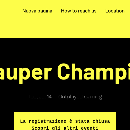
Nuova pagina
How to reach us
Location
auper Champi
Tue, Jul 14
  |  
Outplayed Gaming
La registrazione è stata chiusa
Scopri gli altri eventi