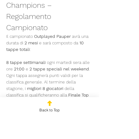
Champions – 
Regolamento 
Campionato
Il campionato 
Outplayed Pauper
 avrà una 
durata di 
2 mesi
 e sarà composto da 
10 
tappe totali
:
8 tappe settimanali
 ogni martedì sera alle 
ore 
21:00
 e 
2 tappe speciali nel weekend
.
Ogni tappa assegnerà punti validi per la 
classifica generale. Al termine della 
stagione, i 
migliori 8 giocatori
 della 
classifica si qualificheranno alla 
Finale Top 
8
, che si giocherà con formula 
Double 
Elimination Bracket
.
Back to Top
Tappe Settimanali
Le tappe settimanali si terranno ogni 