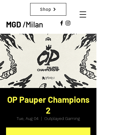
Shop
MGD
/Milan
OP Pauper Champions
2
Tue, Aug 04
  |  
Outplayed Gaming