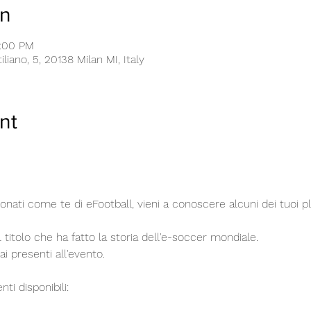
on
8:00 PM
liano, 5, 20138 Milan MI, Italy
nt
ionati come te di eFootball, vieni a conoscere alcuni dei tuoi 
l titolo che ha fatto la storia dell'e-soccer mondiale.
ai presenti all'evento.
i disponibili: