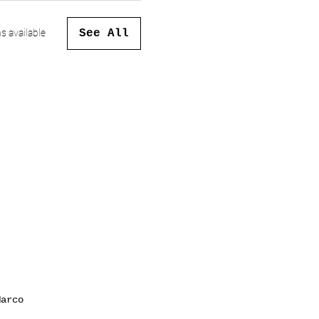
See All
s available
Marco