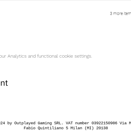
3 more item
r Analytics and functional cookie settings.
nt
024 by Outplayed Gaming SRL. VAT number 03922150986 Via 
Fabio Quintiliano 5 Milan (MI) 20138