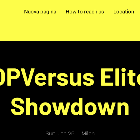
Nuova pagina
How to reach us
Location
OPVersus Elit
Showdown
Sun, Jan 26
  |  
Milan