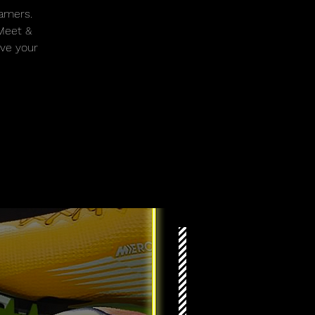
gamers.
Meet &
rve your