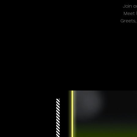
Join o
Meet 
Greets,