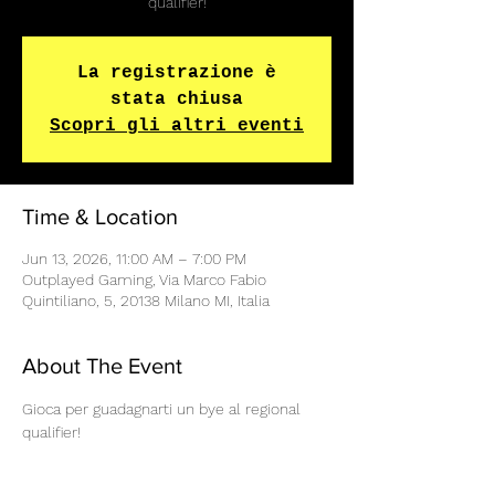
qualifier!
La registrazione è
stata chiusa
Scopri gli altri eventi
Time & Location
Jun 13, 2026, 11:00 AM – 7:00 PM
Outplayed Gaming, Via Marco Fabio
Quintiliano, 5, 20138 Milano MI, Italia
About The Event
Gioca per guadagnarti un bye al regional 
qualifier!