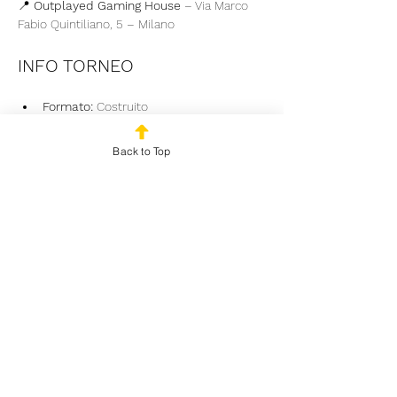
📍 
Outplayed Gaming House
 – Via Marco 
Fabio Quintiliano, 5 – Milano
INFO TORNEO
Formato:
 Costruito
Struttura:
 Svizzera + Top Cut (in base ai 
partecipanti)
Back to Top
Costo iscrizione:
 20€ se ti preiscrivi 
online, 25€ in loco.
Read More >
Share This Event