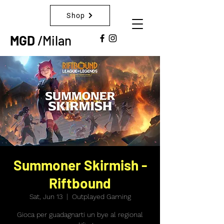
Shop
MGD
/Milan
Summoner Skirmish -
Riftbound
Sat, Jun 13
  |  
Outplayed Gaming
Gioca per guadagnarti un bye al regional