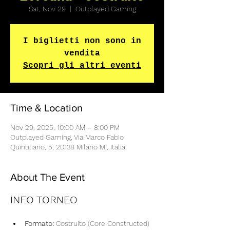
Sat, Nov 29
  |  
Outplayed Gaming
I biglietti non sono in
vendita
Scopri gli altri eventi
Time & Location
Nov 29, 2025, 10:00 AM – 8:00 PM
Outplayed Gaming, Via Marco Fabio
Quintiliano, 5, 20138 Milano MI, Italia
About The Event
INFO TORNEO
Formato:
 Costruito (Core Constructed)