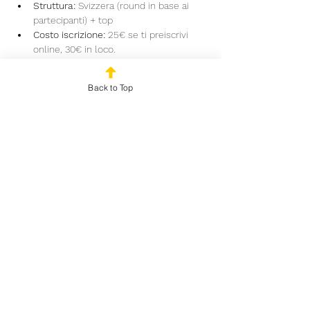
Struttura:
 Svizzera (round in base ai 
partecipanti) + top
Costo iscrizione:
 25€ se ti preiscrivi 
online, 30€ in loco.
🏆 
PREMI
Back to Top
Con 25 Giocatori iscritti 
Read More >
Share This Event
© 2024 by Outplayed
Gaming SRL. VAT number