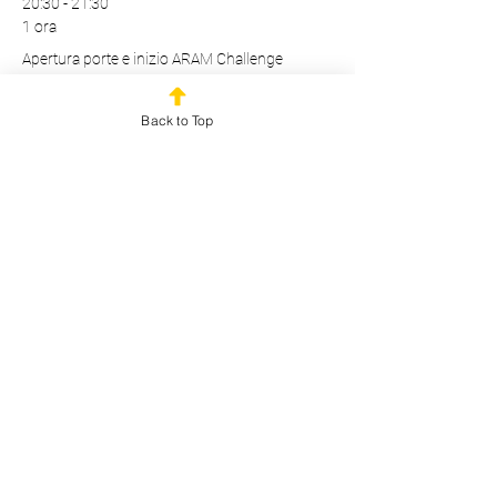
20:30 - 21:30
1 ora
Apertura porte e inizio ARAM Challenge
Sede Outplayed
Back to Top
Mostra tutti
Altri 4 elementi disponibili
Biglietti
Vendita terminata
Tipo di biglietto
Ingresso evento + Cocktail
Scopri di più