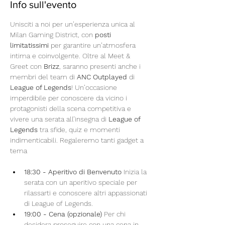
Info sull'evento
Unisciti a noi per un’esperienza unica al 
Milan Gaming District, con 
posti 
limitatissimi
 per garantire un’atmosfera 
intima e coinvolgente. Oltre al Meet & 
Greet con 
Brizz
, saranno presenti anche i 
membri del team di 
ANC Outplayed
 di 
League of Legends
! Un’occasione 
imperdibile per conoscere da vicino i 
protagonisti della scena competitiva e 
vivere una serata all’insegna di 
League of 
Legends
 tra sfide, quiz e momenti 
indimenticabili. Regaleremo tanti gadget a 
tema
18:30 - Aperitivo di Benvenuto 
Inizia la 
serata con un aperitivo speciale per 
rilassarti e conoscere altri appassionati 
di League of Legends.
19:00 - Cena (opzionale) 
Per chi 
desidera proseguire con una cena in 