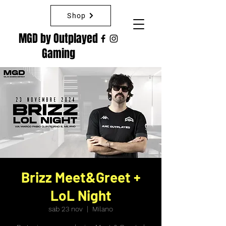
Shop
MGD by Outplayed
Gaming
Brizz Meet&Greet +
LoL Night
sab 23 nov
  |  
Milano