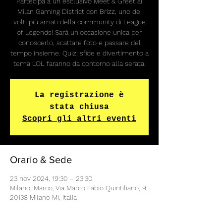
Partecipa a un esclusivo Meet & Greet al
Milan Gaming District con Brizz, uno dei
volti più amati della community di League
of Legends! Sarà un’occasione unica per
conoscerlo, scattare foto e passare del
tempo insieme. Quiz, sfide e divertimento a
tema LOL faranno da contorno alla serata.
La registrazione è
stata chiusa
Scopri gli altri eventi
Orario & Sede
23 nov 2024, 19:30 – 23:30
Milano, Marco, Via Marco Fabio Quintiliano, 9,
20138 Milano MI, Italia