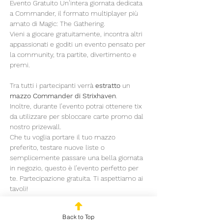
Evento Gratuito Un’intera giornata dedicata 
a Commander, il formato multiplayer più 
amato di Magic: The Gathering. 
Vieni a giocare gratuitamente, incontra altri 
appassionati e goditi un evento pensato per 
la community, tra partite, divertimento e 
premi. 
Tra tutti i partecipanti verrà 
estratto 
un 
mazzo Commander di Strixhaven
. 
Inoltre, durante l’evento potrai ottenere tix 
da utilizzare per sbloccare carte promo dal 
nostro prizewall. 
Che tu voglia portare il tuo mazzo 
preferito, testare nuove liste o 
semplicemente passare una bella giornata 
in negozio, questo è l’evento perfetto per 
te. Partecipazione gratuita. Ti aspettiamo ai 
tavoli!
Programma
Back to Top