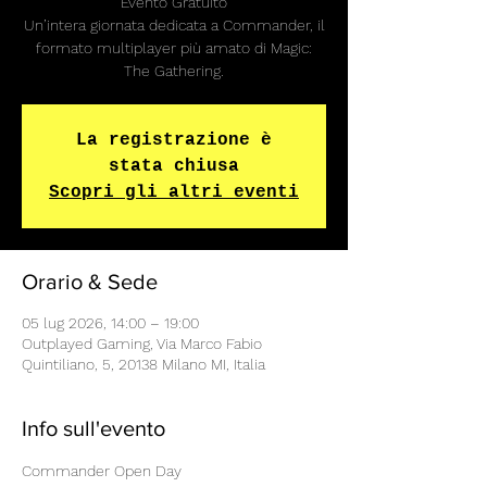
Evento Gratuito
Un’intera giornata dedicata a Commander, il
formato multiplayer più amato di Magic:
The Gathering.
La registrazione è
stata chiusa
Scopri gli altri eventi
Orario & Sede
05 lug 2026, 14:00 – 19:00
Outplayed Gaming, Via Marco Fabio
Quintiliano, 5, 20138 Milano MI, Italia
Info sull'evento
Commander Open Day 