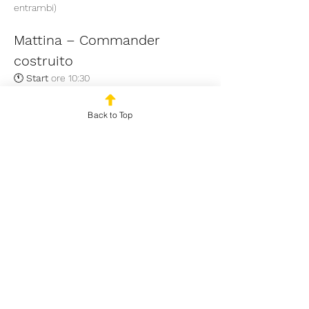
entrambi)
Mattina – Commander 
costruito
🕚 
Start
 ore 10:30 
🃏 
Formato
 Commander Multiplayer 
costruito (Bracket massimo mazzo: 3) | 
Back to Top
Ascension rule
Mostra di più
Condividi questo evento