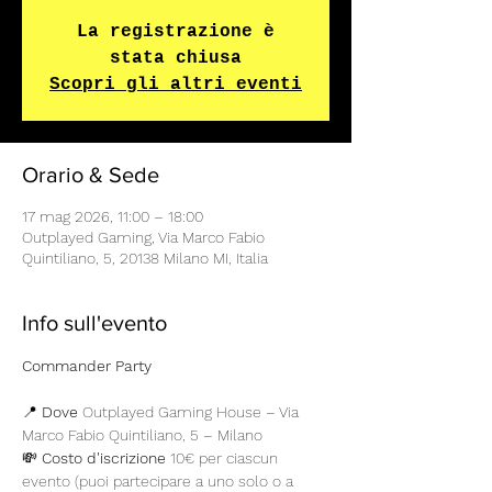
La registrazione è
stata chiusa
Scopri gli altri eventi
Orario & Sede
17 mag 2026, 11:00 – 18:00
Outplayed Gaming, Via Marco Fabio
Quintiliano, 5, 20138 Milano MI, Italia
Info sull'evento
Commander Party
📍 
Dove
 Outplayed Gaming House – Via 
Marco Fabio Quintiliano, 5 – Milano 
💸 
Costo d'iscrizione
 10€ per ciascun 
evento (puoi partecipare a uno solo o a 