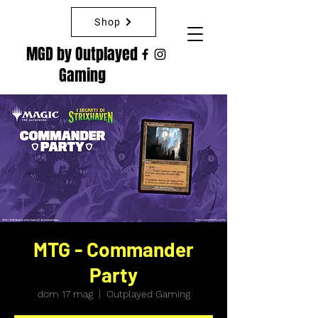
Shop
MGD by Outplayed
Gaming
MTG - Commander
Party
dom 17 mag
  |  
Outplayed Gaming