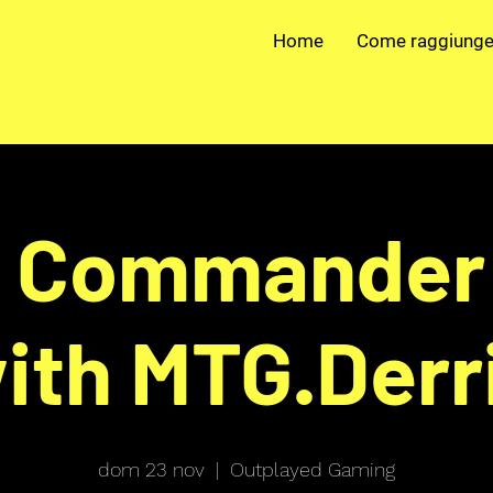
Home
Come raggiunge
- Commander 
ith MTG.Derr
dom 23 nov
  |  
Outplayed Gaming