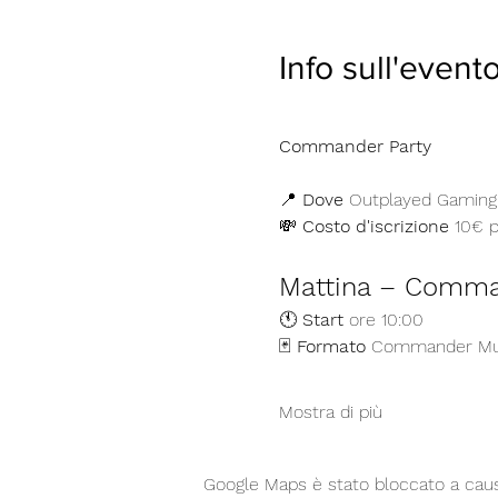
Info sull'event
Commander Party
📍 
Dove
 Outplayed Gaming 
💸 
Costo d'iscrizione
 10€ p
Mattina – Comma
🕚 
Start
 ore 10:00 
🃏 
Formato
 Commander Mult
Mostra di più
Google Maps è stato bloccato a causa 