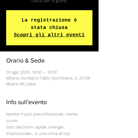
Gioca per la gloria.
La registrazione è
stata chiusa
Scopri gli altri eventi
Orario & Sede
03 ago 2025, 14:00 – 19:00
Milano, Via Marco Fabio Quintiliano, 5, 20138
Milano MI, Italia
Info sull'evento
Niente mazzi preconfezionati, niente 
scuse. 
Solo decisioni rapide, sinergie 
improvvisate… e una corsa al top 