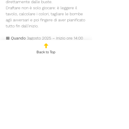
direttamente dalle buste.
Draftare non è solo giocare: è leggere il 
tavolo, calcolare i colori, tagliare le bombe 
agli avversari e poi fingere di aver pianificato 
tutto fin dall'inizio.
📅 
Quando
 3agosto 2025 – Inizio ore 14:00 
📍 
Dove
 Outplayed Gaming House – Via 
Marco Fabio Quintiliano, 5 – Milano
Back to Top
🃏 
Formato
 | Svizzera
Mostra di più
Condividi questo evento