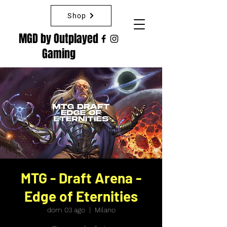
Shop
MGD by Outplayed
Gaming
MTG - Draft Arena -
Edge of Eternities
dom 03 ago
  |  
Milano