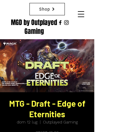
Shop
MGD by Outplayed
Gaming
MTG - Draft - Edge of
Eternities
dom 12 lug
  |  
Outplayed Gaming