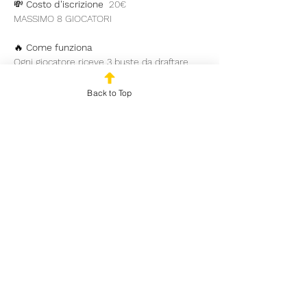
💸 
Costo d'iscrizione 
 20€
MASSIMO 8 GIOCATORI
🔥 
Come funziona
Ogni giocatore riceve 3 buste da draftare, 
una alla volta, in cerchio con il proprio 
tavolo
Back to Top
Mostra di più
Condividi questo evento
© 2025 by Outplayed
Gaming SRL. P.IVA:
03922150986