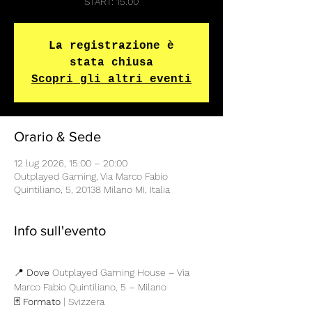
START: 15.00
La registrazione è
stata chiusa
Scopri gli altri eventi
Orario & Sede
12 lug 2026, 15:00 – 20:00
Outplayed Gaming, Via Marco Fabio
Quintiliano, 5, 20138 Milano MI, Italia
Info sull'evento
📍 
Dove
 Outplayed Gaming House – Via 
Marco Fabio Quintiliano, 5 – Milano
🃏 
Formato
 | Svizzera