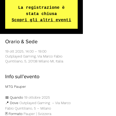
La registrazione è
stata chiusa
Scopri gli altri eventi
Orario & Sede
19 ott 2025, 14:00 – 19:00
Outplayed Gaming, Via Marco Fabio
Quintiliano, 5, 20138 Milano MI, Italia
Info sull'evento
MTG Pauper 
📅 
Quando
 19 ottobre 2025 
📍 
Dove
 Outplayed Gaming  – Via Marco 
Fabio Quintiliano, 5 – Milano
🃏 
Formato
 Pauper | Svizzera 