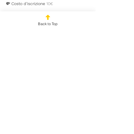
💸 
Costo d'iscrizione
 10€
🏆 
Premi
Back to Top
Mostra di più
Condividi questo evento
© 2025 by Outplayed
Gaming SRL. P.IVA:
03922150986
Via Marco Fabio
Quintiliano 5 Milano (MI)
20138