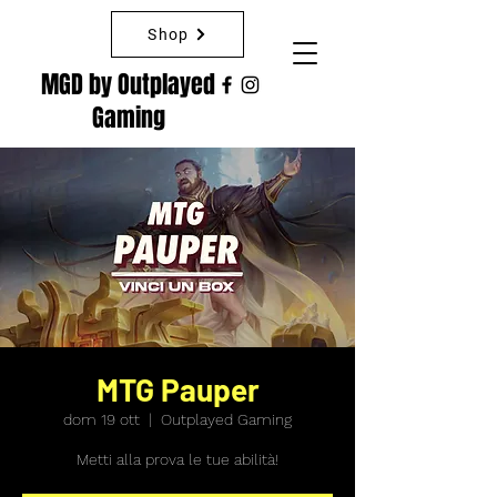
Shop
MGD by Outplayed
Gaming
MTG Pauper
dom 19 ott
  |  
Outplayed Gaming
Metti alla prova le tue abilità!