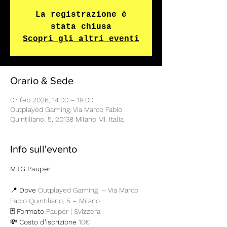
La registrazione è
stata chiusa
Scopri gli altri eventi
Orario & Sede
07 feb 2026, 14:00 – 19:00
Outplayed Gaming, Via Marco Fabio
Quintiliano, 5, 20138 Milano MI, Italia
Info sull'evento
MTG Pauper 
📍 
Dove
 Outplayed Gaming  – Via Marco 
Fabio Quintiliano, 5 – Milano
🃏 
Formato
 Pauper | Svizzera 
💸 
Costo d'iscrizione
 10€