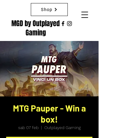
Shop
MGD by Outplayed
Gaming
MTG Pauper - Win a
box!
sab 07 feb
  |  
Outplayed Gaming