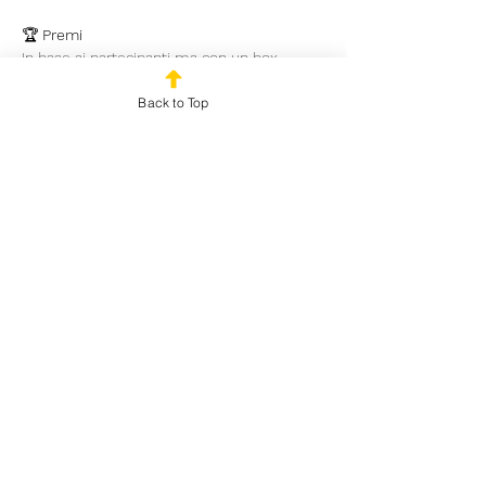
🏆 
Premi
In base ai partecipanti ma con un box 
garantito con almeno 8 iscritti!
Back to Top
Mostra di più
Condividi questo evento
© 2025 by Outplayed
Gaming SRL. P.IVA:
03922150986
Via Marco Fabio
Quintiliano 5 Milano (MI)
20138