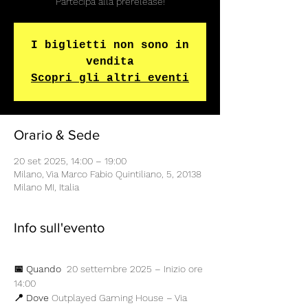
Partecipa alla prerelease!
I biglietti non sono in
vendita
Scopri gli altri eventi
Orario & Sede
20 set 2025, 14:00 – 19:00
Milano, Via Marco Fabio Quintiliano, 5, 20138
Milano MI, Italia
Info sull'evento
📅 Quando 
 20 settembre 2025 – Inizio ore 
14:00
📍 Dove
 Outplayed Gaming House – Via 