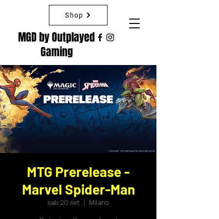
Shop
MGD by Outplayed
Gaming
MTG Prerelease -
Marvel Spider-Man
sab 20 set
  |  
Milano