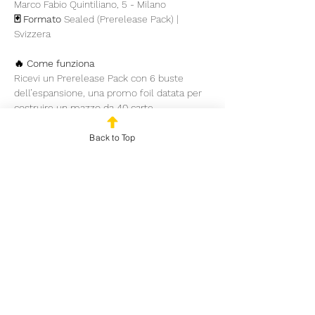
Marco Fabio Quintiliano, 5 - Milano 
🃏 Formato
 Sealed (Prerelease Pack) | 
Svizzera
🔥 Come funziona
Ricevi un Prerelease Pack con 6 buste 
dell’espansione, una promo foil datata per 
costruire un mazzo da 40 carte.
Si gioca in 3 o 4 turni, a seconda del 
numero di iscritti, con pairing svizzeri e 
Back to Top
premi in base alle vittorie.
Mostra di più
Condividi questo evento