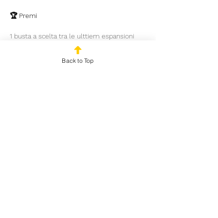
🏆 Premi
1 busta a scelta tra le ulttiem espansioni 
garantita per ogni partecipante
Back to Top
Mostra di più
Condividi questo evento
© 2025 by Outplayed
Gaming SRL. P.IVA:
03922150986
Via Marco Fabio