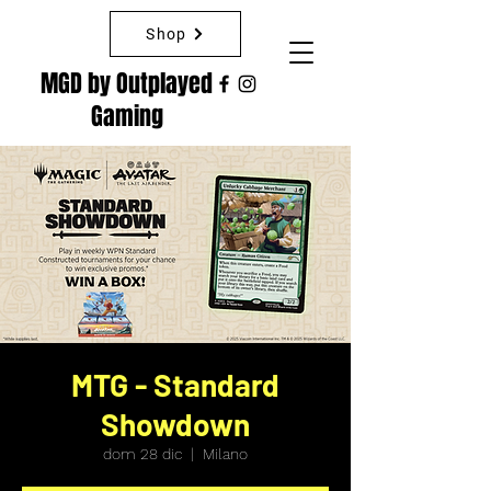
Shop
MGD by Outplayed
Gaming
MTG - Standard
Showdown
dom 28 dic
  |  
Milano