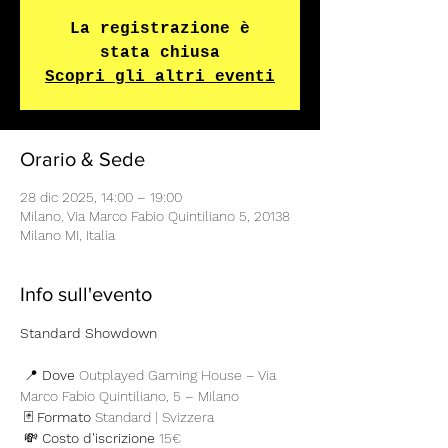
La registrazione è
stata chiusa
Scopri gli altri eventi
Orario & Sede
28 dic 2025, 14:00 – 19:00
Milano, Via Marco Fabio Quintiliano 5, 20138
Milano MI, Italia
Info sull'evento
Standard Showdown 
 📍 
Dove
 Outplayed Gaming House – Via 
Marco Fabio Quintiliano, 5 – Milano
 🃏 
Formato
 Standard | Svizzera
 💸 
Costo d'iscrizione
 15€