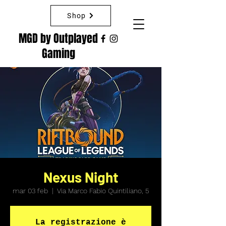
Shop
MGD by Outplayed
Gaming
Nexus Night
mar 03 feb
  |  
Via Marco Fabio Quintiliano, 5
La registrazione è