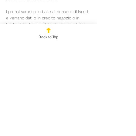
I premi saranno in base al numero di iscritti 
e verrano dati o in credito negozio o in 
buste di Riftbound (del set più recente) in 
base alla disponibilità. Garantiti 80€ di 
Back to Top
montepremi con almeno 8 iscritti
Condividi questo evento
© 2025 by Outplayed
Gaming SRL. P.IVA:
03922150986
Via Marco Fabio