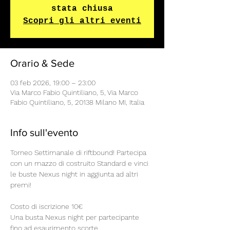
stata chiusa
Scopri gli altri eventi
Orario & Sede
03 feb 2026, 19:00 – 23:00
Via Marco Fabio Quintiliano, 5, Via Marco
Fabio Quintiliano, 5, 20138 Milano MI, Italia
Info sull'evento
Torneo Settimanale di riftbound! Partecipa 
con un mazzo di costruito Standard e vinci 
le buste Nexus night in aggiunta ad altri 
premi!
Costo di iscrizione 10€
Una busta Nexus night per partecipante 
fino ad esaurimento scorte