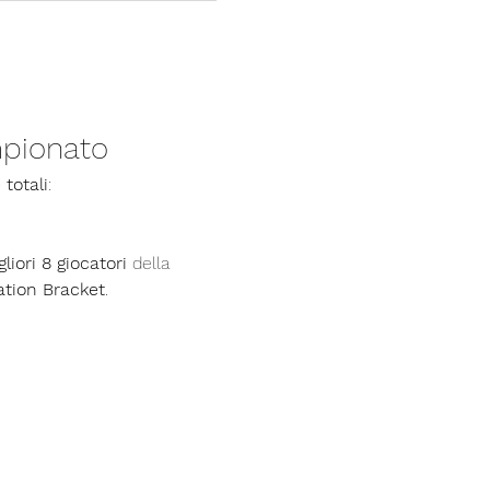
pionato
 totali
:
liori 8 giocatori
 della 
ation Bracket
.