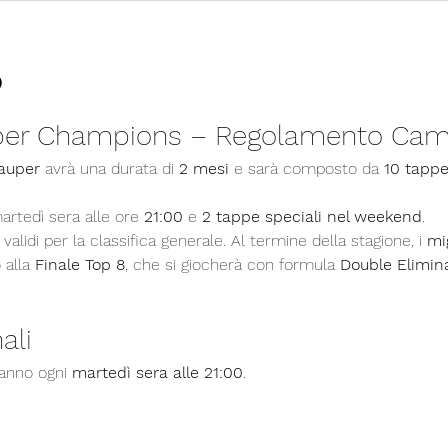
o
per Champions – Regolamento Cam
auper
 avrà una durata di 
2 mesi
 e sarà composto da 
10 tappe
artedì sera alle ore 
21:00
 e 
2 tappe speciali nel weekend
.
alidi per la classifica generale. Al termine della stagione, i 
mig
 alla 
Finale Top 8
, che si giocherà con formula 
Double Elimin
ali
ranno ogni 
martedì sera alle 21:00
.