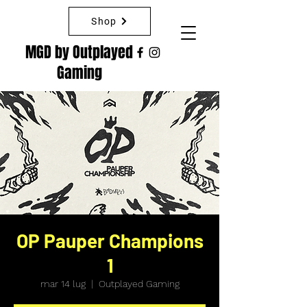
Shop
MGD by Outplayed
Gaming
OP Pauper Champions
1
mar 14 lug
  |  
Outplayed Gaming