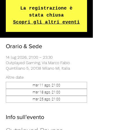
La registrazione è
stata chiusa
Scopri gli altri eventi
Orario & Sede
14 lug 2026, 21:00 – 23:30
Outplayed Gaming, Via Marco Fabio
Quintiliano 5, 20138 Milano MI, Italia
Altre date
mar 11 ago, 21:00
mar 18 ago, 21:00
mar 25 ago, 21:00
Info sull'evento