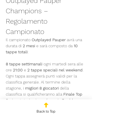
Outplayed Pauper 
Champions – 
Regolamento 
Campionato
Il campionato 
Outplayed Pauper
 avrà una 
durata di 
2 mesi
 e sarà composto da 
10 
tappe totali
:
8 tappe settimanali
 ogni martedì sera alle 
ore 
21:00
 e 
2 tappe speciali nel weekend
.
Ogni tappa assegnerà punti validi per la 
classifica generale. Al termine della 
stagione, i 
migliori 8 giocatori
 della 
classifica si qualificheranno alla 
Finale Top 
8
, che si giocherà con formula 
Double 
Elimination Bracket
.
Back to Top
Tappe Settimanali