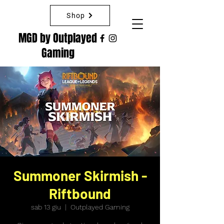
Shop
MGD by Outplayed
Gaming
Summoner Skirmish -
Riftbound
sab 13 giu
  |  
Outplayed Gaming