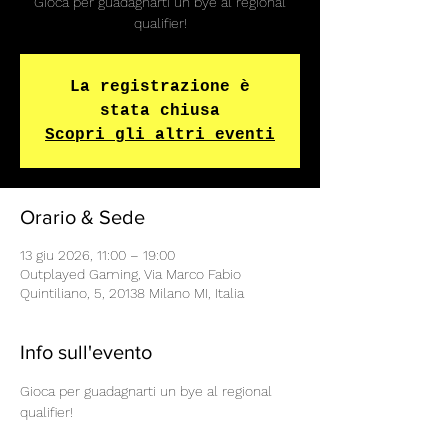
Gioca per guadagnarti un bye al regional
qualifier!
La registrazione è
stata chiusa
Scopri gli altri eventi
Orario & Sede
13 giu 2026, 11:00 – 19:00
Outplayed Gaming, Via Marco Fabio
Quintiliano, 5, 20138 Milano MI, Italia
Info sull'evento
Gioca per guadagnarti un bye al regional 
qualifier!