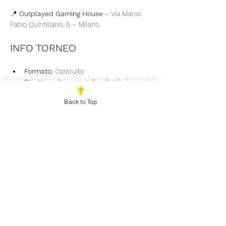
📍 
Outplayed Gaming House
 – Via Marco 
Fabio Quintiliano, 5 – Milano
INFO TORNEO
Formato:
 Costruito
Struttura:
 Svizzera + Top Cut (in base ai 
partecipanti)
Back to Top
Costo iscrizione:
 20€ se ti preiscrivi 
online, 25€ in loco.
Mostra di più
Condividi questo evento