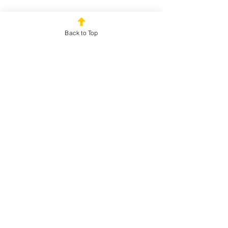
🏆 
Premi
Back to Top
Mostra di più
Condividi questo evento
© 2025 by Outplayed
Gaming SRL. P.IVA:
03922150986
Via Marco Fabio
Quintiliano 5 Milano (MI)
20138