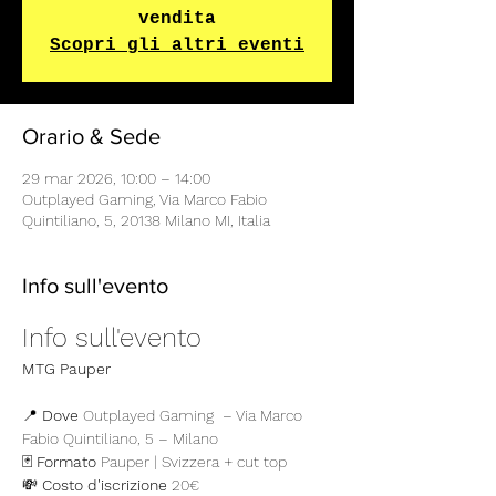
vendita
Scopri gli altri eventi
Orario & Sede
29 mar 2026, 10:00 – 14:00
Outplayed Gaming, Via Marco Fabio
Quintiliano, 5, 20138 Milano MI, Italia
Info sull'evento
Info sull'evento
MTG Pauper
📍 
Dove
 Outplayed Gaming  – Via Marco 
Fabio Quintiliano, 5 – Milano
🃏 
Formato
 Pauper | Svizzera + cut top
💸 
Costo d'iscrizione
 20€