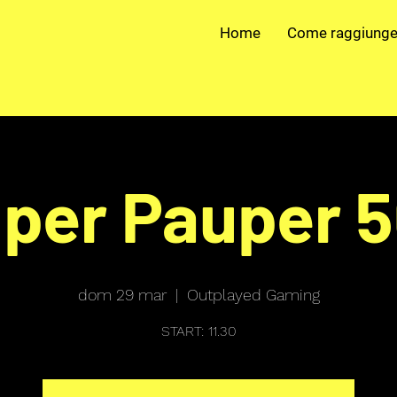
Home
Come raggiunge
per Pauper 
dom 29 mar
  |  
Outplayed Gaming
START: 11.30